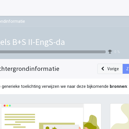
ondinformatie
els B+S II-EngS-da
0 %
chtergrondinformatie
Vorige
Z
e generieke toelichting verwijzen we naar deze bijkomende
bronnen
: