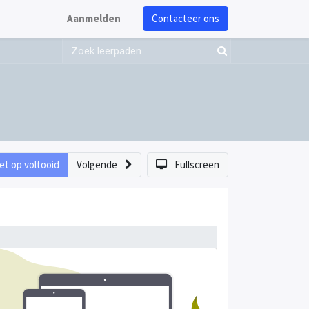
Aanmelden
Contacteer ons
et op voltooid
Volgende
Fullscreen