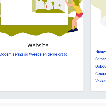
Website
Nieuwe
Modernisering so tweede en derde graad
Samens
Opbouw
Cesuur
Vakken