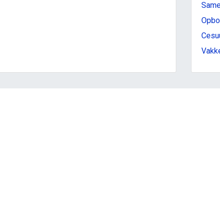
Samen
Opbou
Cesuu
Vakke
ecteer met ons
ntacteer ons
ternationalisering@katholiekonderwijs.vlaanderen