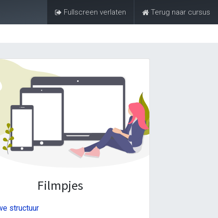
Fullscreen verlaten
Terug naar cursus
Aanmelden
Contacteer ons
Filmpjes
e structuur