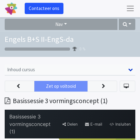
Contacteer ons
Nav
Engels B+S II-EngS-da
0 %
Inhoud cursus
Zet op voltooid
Basissessie 3 vormingsconcept (1)