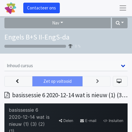
Contacteer ons
Nav
Engels B+S II-EngS-da
0 %
Inhoud cursus
Zet op voltooid
basissessie 6 2020-12-14 wat is nieuw (1) (3) (2) (1)