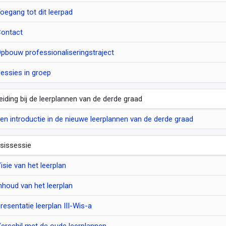
oegang tot dit leerpad
ontact
pbouw professionaliseringstraject
essies in groep
leiding bij de leerplannen van de derde graad
en introductie in de nieuwe leerplannen van de derde graad
sissessie
isie van het leerplan
nhoud van het leerplan
resentatie leerplan III-Wis-a
erschil met de oude leerplannen