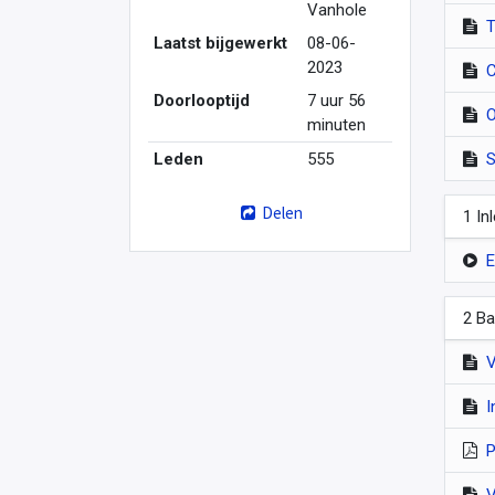
Vanhole
T
Laatst bijgewerkt
08-06-
2023
C
Doorlooptijd
7 uur 56
O
minuten
Leden
555
S
Delen
1 In
E
2 Ba
V
I
P
V