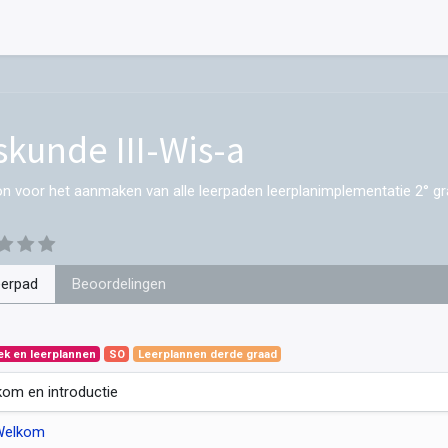
skunde III-Wis-a
on voor het aanmaken van alle leerpaden leerplanimplementatie 2° gr
eerpad
Beoordelingen
ek en leerplannen
SO
Leerplannen derde graad
om en introductie
Welkom