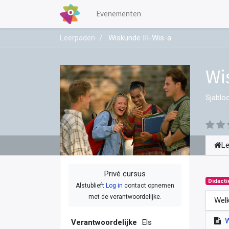
Evenementen
Leerpaden
Wiskunde III-Wis-a
Wi
Sjablo
L
Privé cursus
Didacti
Alstublieft
Log in
contact opnemen
met de verantwoordelijke.
Welk
Verantwoordelijke
Els