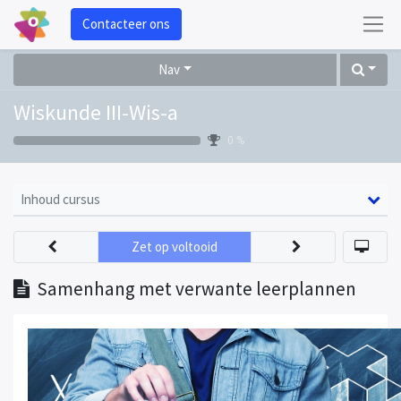
Contacteer ons
Nav
Wiskunde III-Wis-a
0 %
Inhoud cursus
Zet op voltooid
Samenhang met verwante leerplannen