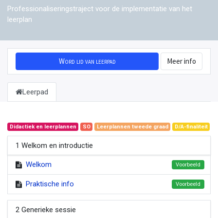
Professionaliseringstraject voor de implementatie van het
leerplan
Word lid van leerpad
Meer info
Leerpad
Didactiek en leerplannen
SO
Leerplannen tweede graad
D/A-finaliteit
1 Welkom en introductie
Welkom
Voorbeeld
Praktische info
Voorbeeld
2 Generieke sessie