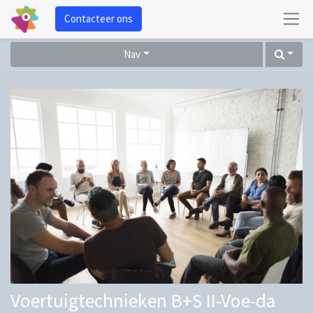
Contacteer ons
Nav
Voertuigtechnieken B+S II-Voe-da