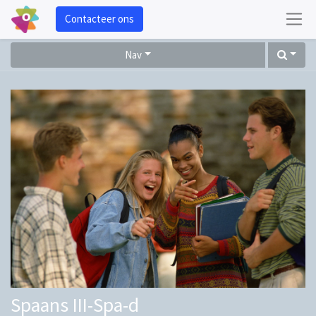
Contacteer ons
Nav
Spaans III-Spa-d