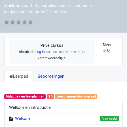
Sjabloon voor het aanmaken van alle leerpaden
leerplanimplementatie 2° graad so.
Meer
Privé cursus
info
Alstublieft
Log in
contact opnemen met de
verantwoordelijke.
Leerpad
Beoordelingen
Didactiek en leerplannen
SO
Leerplannen derde graad
Welkom en introductie
Welkom
Voorbeeld