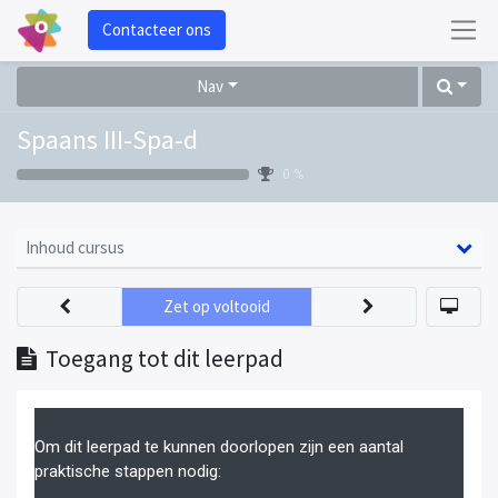
Contacteer ons
Nav
Spaans III-Spa-d
0 %
Inhoud cursus
Zet op voltooid
Toegang tot dit leerpad
Om dit leerpad te kunnen doorlopen zijn een aantal
praktische stappen nodig: