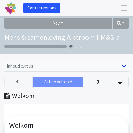
Contacteer ons
Nav
Mens & samenleving A-stroom I-M&S-a
0 %
Inhoud cursus
Zet op voltooid
Welkom
Welkom