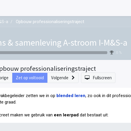
&S-a
Opbouw professionaliseringstraject
s & samenleving A-stroom I-M&S-a
0 %
pbouw professionaliseringstraject
orige
Zet op voltooid
Volgende
Fullscreen
vakbegeleider zetten we in op
blended leren
, zo ook in dit professi
te graad
.
reet maken we gebruik van
een leerpad
dat bestaat uit: