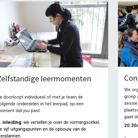
Con
Zelfstandige leermomenten
We org
groep 
e doorloopt individueel of met je team de
sessie
olgende onderdelen in het leerpad, op een
plaats
oment dat jou past:
gaat d
. inleiding
: we vertellen je over de vormingscirkel,
20.30u
e vijf uitgangspunten en de opbouw van de
eerplannen.