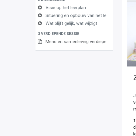
Visie op het leerplan
Situering en opbouw van het leerplan
Wat blijft gelijk, wat wijzigt
3 VERDIEPENDE SESSIE
Mens en samenleving verdiepende sessie 21 mei 2024
J
v
m
1
d
l