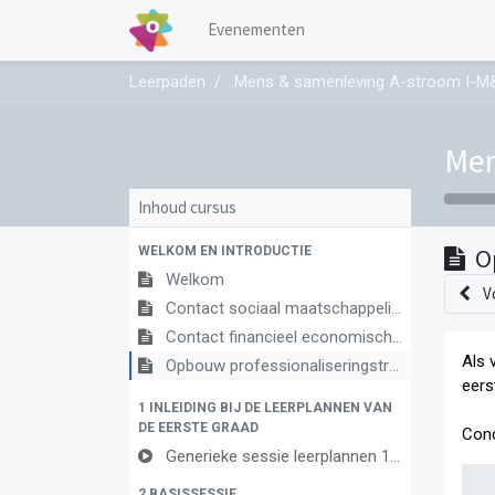
Evenementen
Leerpaden
Mens & samenleving A-stroom I-M
Men
Inhoud cursus
WELKOM EN INTRODUCTIE
O
Welkom
V
Contact sociaal maatschappelijke vorming
Contact financieel economische vorming
Als 
Opbouw professionaliseringstraject
eers
1 INLEIDING BIJ DE LEERPLANNEN VAN
DE EERSTE GRAAD
Conc
Generieke sessie leerplannen 1ste graad
2 BASISSESSIE