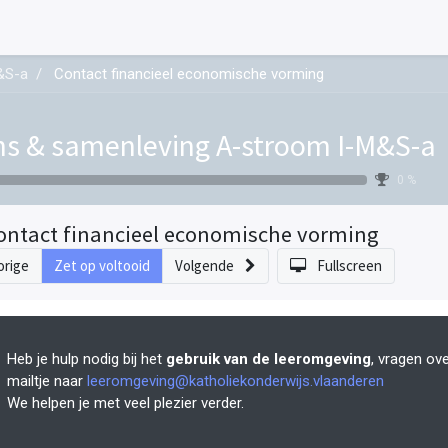
&S-a
Contact financieel economische vorming
s & samenleving A-stroom I-M&S-a
0 %
ontact financieel economische vorming
orige
Zet op voltooid
Volgende
Fullscreen
Heb je hulp nodig bij het
gebruik van de leeromgeving
, vragen ov
mailtje naar
leeromgeving@katholiekonderwijs.vlaanderen
We helpen je met veel plezier verder.