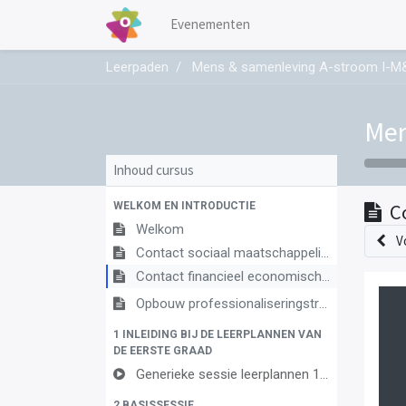
Evenementen
Leerpaden
Mens & samenleving A-stroom I-M
Men
Inhoud cursus
WELKOM EN INTRODUCTIE
C
Welkom
V
Contact sociaal maatschappelijke vorming
Contact financieel economische vorming
Opbouw professionaliseringstraject
1 INLEIDING BIJ DE LEERPLANNEN VAN
DE EERSTE GRAAD
Generieke sessie leerplannen 1ste graad
2 BASISSESSIE