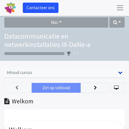
Contacteer ons
Nav
Datacommunicatie en
netwerkinstallaties III-DaNe-a
0 %
Inhoud cursus
Zet op voltooid
Welkom