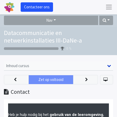
Contacteer ons
Nav
Datacommunicatie en
netwerkinstallaties III-DaNe-a
0 %
Inhoud cursus
Zet op voltooid
Contact
Heb je hulp nodig bij het
gebruik van de leeromgeving
,