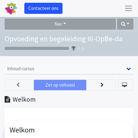
Contacteer ons
Nav
Opvoeding en begeleiding III-OpBe-da
0 %
Inhoud cursus
Zet op voltooid
Welkom
Welkom