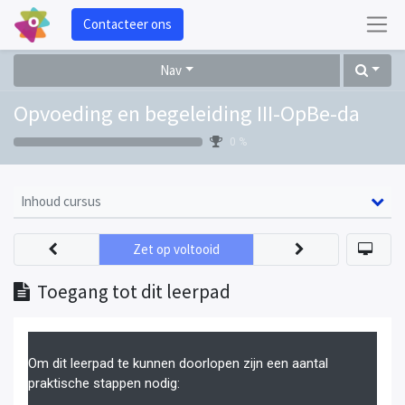
Contacteer ons
Nav
Opvoeding en begeleiding III-OpBe-da
0 %
Inhoud cursus
Zet op voltooid
Toegang tot dit leerpad
Om dit leerpad te kunnen doorlopen zijn een aantal
praktische stappen nodig: