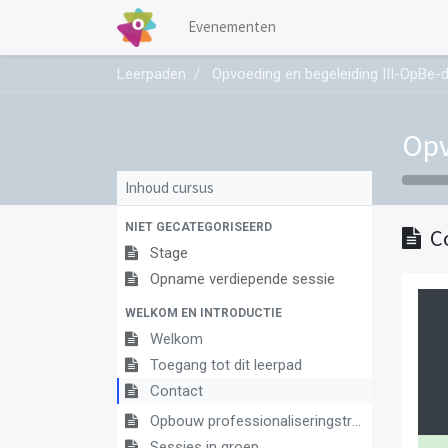
Evenementen
Leerpaden
Opvoeding en begeleiding III-OpBe-
Opv
Inhoud cursus
NIET GECATEGORISEERD
C
Stage
Opname verdiepende sessie
WELKOM EN INTRODUCTIE
Welkom
Toegang tot dit leerpad
Contact
Opbouw professionaliseringstraject
Sessies in groep