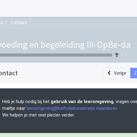
da
Contact
oeding en begeleiding III-OpBe-da
0 %
ontact
Vorige
Z
Heb je hulp nodig bij het
gebruik van de leeromgeving
, vragen ov
mailtje naar
leeromgeving@katholiekonderwijs.vlaanderen
We helpen je met veel plezier verder.