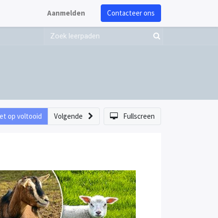
Aanmelden
Contacteer ons
et op voltooid
Volgende
Fullscreen