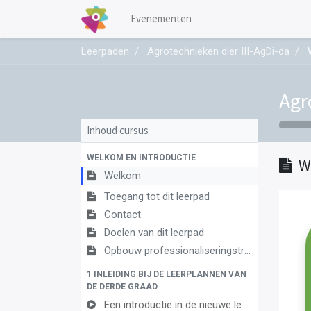
Evenementen
Leerpaden
Agrotechnieken dier III-AgDi-da
Agr
Inhoud cursus
WELKOM EN INTRODUCTIE
W
Welkom
Toegang tot dit leerpad
Contact
Doelen van dit leerpad
Opbouw professionaliseringstraject
1 INLEIDING BIJ DE LEERPLANNEN VAN
DE DERDE GRAAD
Een introductie in de nieuwe leerplannen van de derde graad