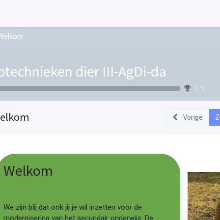
Welkom
otechnieken dier III-AgDi-da
0 %
elkom
Vorige
Z
Welkom
We zijn blij dat ook jij je wil inzetten voor de
modernisering van het secundair onderwijs. De