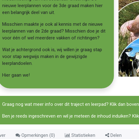
nieuwe leerplannen voor de 3de graad maken hier
een belangrijk deel van uit.
Misschien maakte je ook al kennis met de nieuwe
leerplannen van de 2de graad? Misschien doe je dit
voor één of wel meerdere vakken of richtingen?
Wat je achtergrond ook is, wij willen je graag stap
voor stap wegwijs maken in de gewijzigde
leerplandoelen.
Hier gaan we!
Graag nog wat meer info over dit traject en leerpad? Klik dan bove
Ben je reeds ingeschreven en wil je meteen de inhoud induiken? Klik 
ver
Opmerkingen (
0
)
Statistieken
Delen