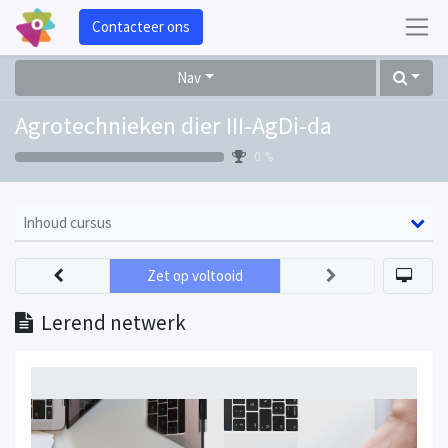
Contacteer ons
Nav
Agrotechnieken dier III-AgDi-da
0 %
Inhoud cursus
Zet op voltooid
Lerend netwerk