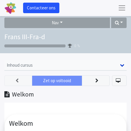
Contacteer ons
Nav
Frans III-Fra-d
0 %
Inhoud cursus
Zet op voltooid
Welkom
Welkom