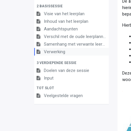
De
s
2 BASISSESSIE
hier
Visie van het leerplan
bepa
Inhoud van het leerplan
Hier
Aandachtspunten
Verschil met de oude leerplannen
Samenhang met verwante leerplannen
Verwerking
3 VERDIEPENDE SESSIE
Doelen van deze sessie
Deze
Input
woor
TOT SLOT
Veelgestelde vragen