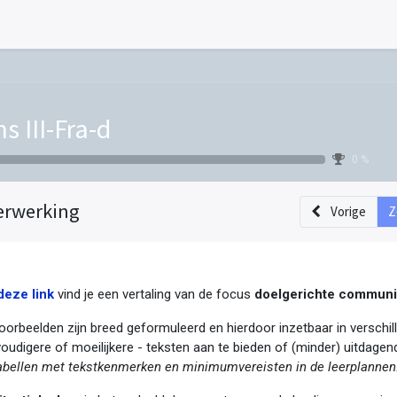
s III-Fra-d
0 %
erwerking
Vorige
Z
deze link
vind je een vertaling van de focus
doelgerichte communi
oorbeelden zijn breed geformuleerd en hierdoor inzetbaar in verschill
oudigere of moeilijkere - teksten aan te bieden of (minder) uitdagend
abellen met tekstkenmerken en minimumvereisten in de leerplannen