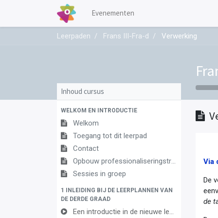
Evenementen
Leerpaden
Frans III-Fra-d
Verwerking
Fran
Inhoud cursus
WELKOM EN INTRODUCTIE
V
Welkom
Toegang tot dit leerpad
Contact
Opbouw professionaliseringstraject
Via 
Sessies in groep
De v
eenv
1 INLEIDING BIJ DE LEERPLANNEN VAN
DE DERDE GRAAD
de t
Een introductie in de nieuwe leerplannen van de derde graad