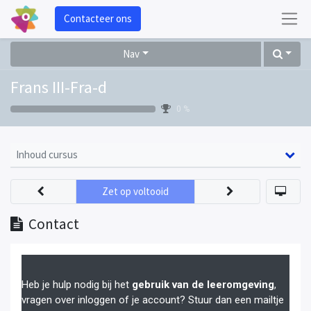
Contacteer ons
Nav
Frans III-Fra-d
0 %
Inhoud cursus
Zet op voltooid
Contact
Heb je hulp nodig bij het
gebruik van de leeromgeving
,
vragen over inloggen of je account? Stuur dan een mailtje