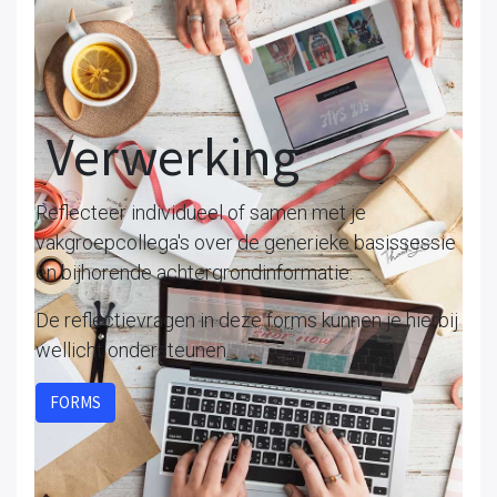
Verwerking
Reflecteer individueel of samen met je
vakgroepcollega's over de generieke basissessie
en bijhorende achtergrondinformatie.
De reflectievragen in deze forms kunnen je hierbij
wellicht ondersteunen.
FORMS