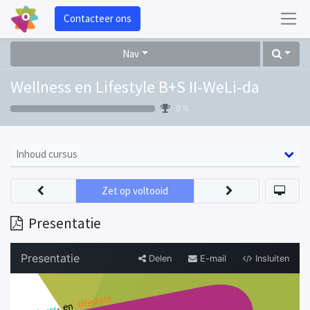
Contacteer ons
Nav
Wellness en Lifestyle B+S II-WeLi-da
0 %
Inhoud cursus
Zet op voltooid
Presentatie