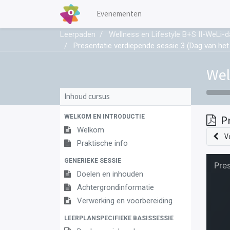
Evenementen
Leerpaden
Wellness en Lifestyle B+S II-WeLi-d
Presentatie verdiepende sessie 3 (Dag van het 
Wel
Inhoud cursus
WELKOM EN INTRODUCTIE
P
Welkom
V
Praktische info
GENERIEKE SESSIE
Doelen en inhouden
Achtergrondinformatie
Verwerking en voorbereiding
LEERPLANSPECIFIEKE BASISSESSIE