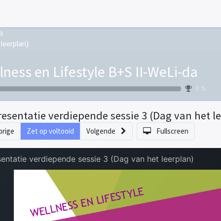
a
leerplan)
lness en Lifestyle B+S II-WeLi-da
0 %
resentatie verdiepende sessie 3 (Dag van het l
orige
Zet op voltooid
Volgende
Fullscreen