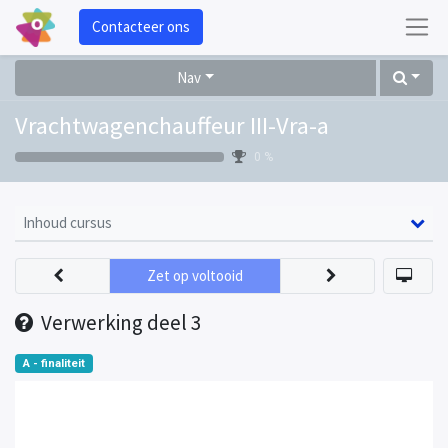
Contacteer ons
Nav
Vrachtwagenchauffeur III-Vra-a
0 %
Inhoud cursus
Zet op voltooid
Verwerking deel 3
A - finaliteit