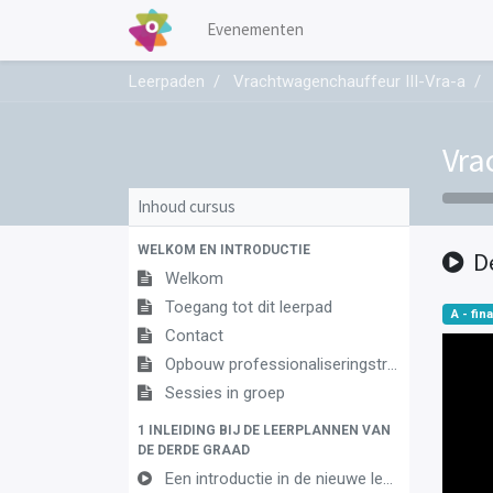
Evenementen
Leerpaden
Vrachtwagenchauffeur III-Vra-a
Vra
Inhoud cursus
WELKOM EN INTRODUCTIE
D
Welkom
Toegang tot dit leerpad
A - fina
Contact
Opbouw professionaliseringstraject
Sessies in groep
1 INLEIDING BIJ DE LEERPLANNEN VAN
DE DERDE GRAAD
Een introductie in de nieuwe leerplannen van de derde graad