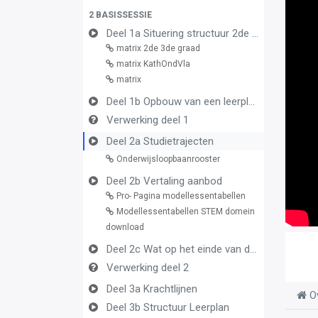
2 BASISSESSIE
Deel 1a Situering structuur 2de en 3de graad
matrix 2de 3de graad
matrix KathOndVla
matrix
Deel 1b Opbouw van een leerplan vormingsconcept
Verwerking deel 1
Deel 2a Studietrajecten
Onderwijsloopbaanrooster
Deel 2b Vertaling aanbod
Pro- Pagina modellessentabellen
Modellessentabellen STEM domein
download
Deel 2c Wat op het einde van de graad
Verwerking deel 2
Deel 3a Krachtlijnen
O
Deel 3b Structuur Leerplan