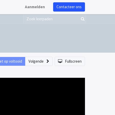
Aanmelden
Contacteer ons
et op voltooid
Volgende
Fullscreen