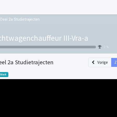
Deel 2a Studietrajecten
chtwagenchauffeur III-Vra-a
0 %
eel 2a Studietrajecten
Vorige
Z
liteit