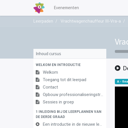
Evenementen
Leerpaden
Vrachtwagenchauffeur III-Vra-a
Vra
Inhoud cursus
WELKOM EN INTRODUCTIE
D
Welkom
Toegang tot dit leerpad
A - fina
Contact
Opbouw professionaliseringstraject
Sessies in groep
1 INLEIDING BIJ DE LEERPLANNEN VAN
DE DERDE GRAAD
Een introductie in de nieuwe leerplannen van de derde graad