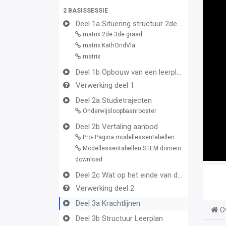
2 BASISSESSIE
Deel 1a Situering structuur 2de en 3de graad
matrix 2de 3de graad
matrix KathOndVla
matrix
Deel 1b Opbouw van een leerplan vormingsconcept
Verwerking deel 1
Deel 2a Studietrajecten
Onderwijsloopbaanrooster
Deel 2b Vertaling aanbod
Pro- Pagina modellessentabellen
Modellessentabellen STEM domein
download
Deel 2c Wat op het einde van de graad
Verwerking deel 2
Deel 3a Krachtlijnen
O
Deel 3b Structuur Leerplan