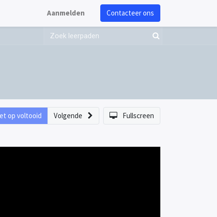
Aanmelden
Contacteer ons
et op voltooid
Volgende
Fullscreen