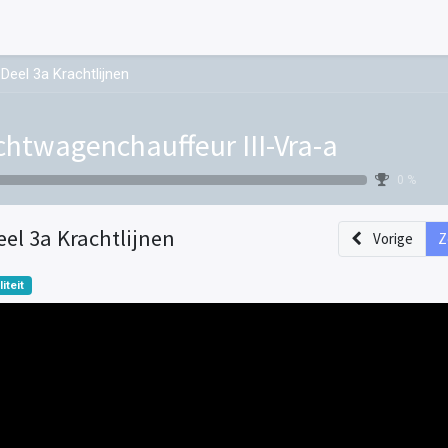
Deel 3a Krachtlijnen
chtwagenchauffeur III-Vra-a
0 %
eel 3a Krachtlijnen
Vorige
Z
liteit