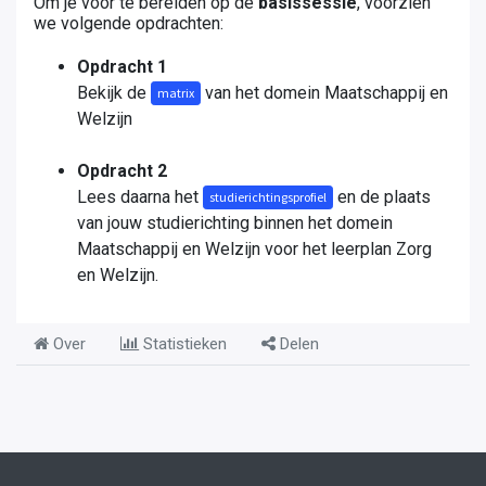
Om je voor te bereiden op de
basissessie
, voorzien
we volgende opdrachten:
Opdracht 1
Bekijk de
van het domein Maatschappij en
matrix
Welzijn
Opdracht 2
Lees daarna het
en de plaats
studierichtingsprofiel
van jouw studierichting binnen het domein
Maatschappij en Welzijn voor het leerplan Zorg
en Welzijn.
Over
Statistieken
Delen