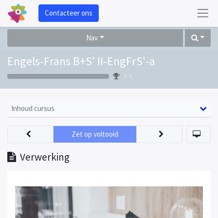
Contacteer ons
Nav
Engels-Frans B+S' II-EngFrS'-a
0 %
Inhoud cursus
Zet op voltooid
Verwerking