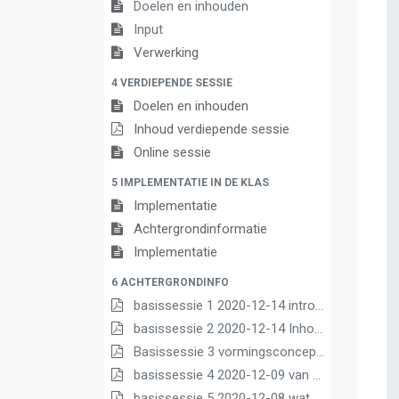
Doelen en inhouden
Input
Verwerking
4 VERDIEPENDE SESSIE
Doelen en inhouden
Inhoud verdiepende sessie
Online sessie
5 IMPLEMENTATIE IN DE KLAS
Implementatie
Achtergrondinformatie
Implementatie
6 ACHTERGRONDINFO
basissessie 1 2020-12-14 intro (2) (2) (1) (1)
basissessie 2 2020-12-14 Inhoud en opbouw (2) (1) (1)
Basissessie 3 vormingsconcept (1)
basissessie 4 2020-12-09 van matrix nr leerplannen pdf (1) (1)
basissessie 5 2020-12-08 wat we borgen pdf (1) (1)