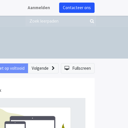
Aanmelden
Contacteer ons
et op voltooid
Volgende
Fullscreen
: