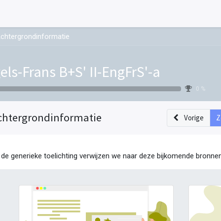
chtergrondinformatie
els-Frans B+S' II-EngFrS'-a
0 %
chtergrondinformatie
Vorige
Z
 de generieke toelichting verwijzen we naar deze bijkomende bronnen