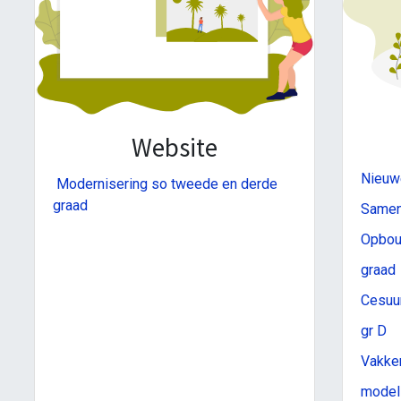
Website
Nieuwe
Modernisering so tweede en derde
graad
Samens
Opbouw
graad
Cesuur
gr D
Vakken
model