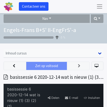
Contacteer ons
Nav
Engels-Frans B+S' II-EngFrS'-a
0 %
Inhoud cursus
Zet op voltooid
basissessie 6 2020-12-14 wat is nieuw (1) (3) (2) (1)