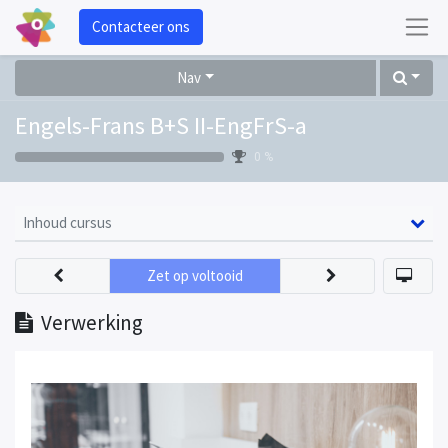
Contacteer ons
Nav
Engels-Frans B+S II-EngFrS-a
0 %
Inhoud cursus
Zet op voltooid
Verwerking