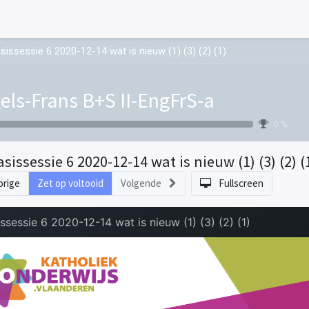
sissessie 6 2020-12-14 wat is nieuw (1) (3) (2) (1)
els-Frans B+S II-EngFrS-a
0 %
asissessie 6 2020-12-14 wat is nieuw (1) (3) (2) (
orige
Zet op voltooid
Volgende
Fullscreen