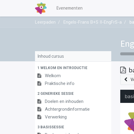
Evenementen
Leerpaden
Engels-Frans B+S II-EngFrS-a
ba
Eng
Inhoud cursus
1 WELKOM EN INTRODUCTIE
b
Welkom
V
Praktische info
2 GENERIEKE SESSIE
Doelen en inhouden
Achtergrondinformatie
Verwerking
3 BASISSESSIE