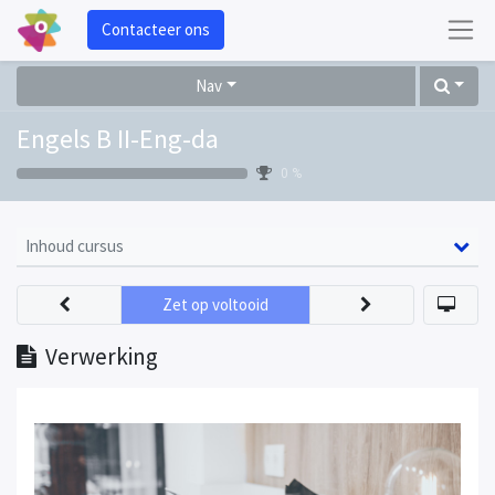
Contacteer ons
Nav
Engels B II-Eng-da
0 %
Inhoud cursus
Zet op voltooid
Verwerking