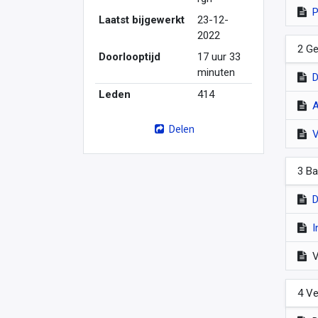
P
Laatst bijgewerkt
23-12-
2022
2 Ge
Doorlooptijd
17 uur 33
minuten
D
Leden
414
A
Delen
V
3 Ba
D
I
V
4 Ve