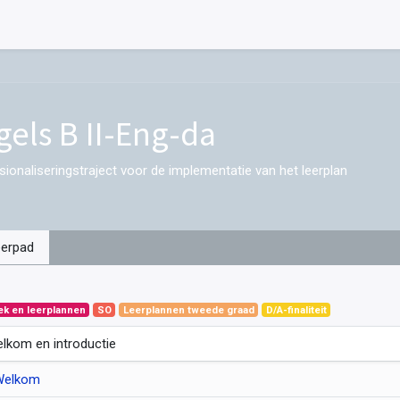
gels B II-Eng-da
sionaliseringstraject voor de implementatie van het leerplan
eerpad
ek en leerplannen
SO
Leerplannen tweede graad
D/A-finaliteit
lkom en introductie
Welkom