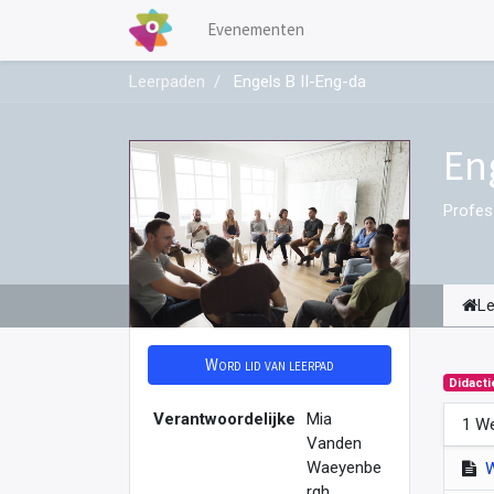
Evenementen
Leerpaden
Engels B II-Eng-da
En
Profes
L
Word lid van leerpad
Didacti
Verantwoordelijke
Mia
1 We
Vanden
Waeyenbe
rgh