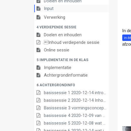
Doelen en inhouden
Input
Verwerking
4 VERDIEPENDE SESSIE
In d
Doelen en inhouden
in é
Inhoud verdiepende sessie
afzon
Online sessie
5 IMPLEMENTATIE IN DE KLAS
Implementatie
Achtergrondinformatie
6 ACHTERGRONDINFO
basissessie 1 2020-12-14 intro (2) (2) (1) (1)
basissessie 2 2020-12-14 Inhoud en opbouw (2) (1) (1)
Basissessie 3 vormingsconcept (1)
basissessie 4 2020-12-09 van matrix nr leerplannen pdf (1) (1)
basissessie 5 2020-12-08 wat we borgen pdf (1) (1)
basissessie 6 2020-12-14 wat is nieuw (1) (3) (2) (1)