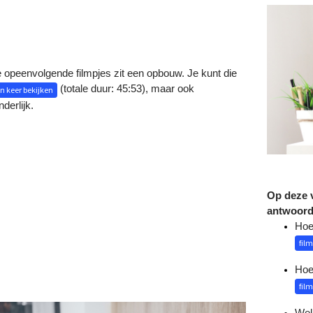
e opeenvolgende filmpjes zit een opbouw. Je kunt die
(totale duur: 45:53), maar ook
én keer bekijken
derlijk.
Op deze v
antwoor
Hoe 
film
Hoe
film
Welk