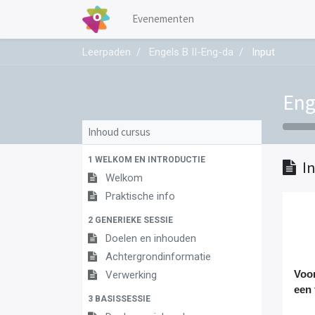
Evenementen
Leerpaden
Engels B II-Eng-da
Input
Eng
Inhoud cursus
1 WELKOM EN INTRODUCTIE
I
Welkom
Praktische info
2 GENERIEKE SESSIE
Doelen en inhouden
Achtergrondinformatie
Verwerking
Voor
een
3 BASISSESSIE