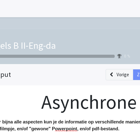
els B II-Eng-da
0 %
nput
Vorige
Z
Asynchrone 
 bijna alle aspecten kun je de informatie op verschillende mani
filmpje
,
en/of
"gewone" P
owerpoint
,
en/of
pdf-bestand.