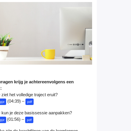
ragen krijg je achtereenvolgens een
d:
ziet het volledige traject eruit?
(04:39) –
pje
pdf
 kun je deze basissessie aanpakken?
(01:56) –
pje
pdf
e zijn de krachtlijnen van de leerplannen