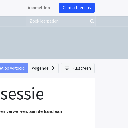
Aanmelden
Contacteer ons
et op voltooid
Volgende
Fullscreen
sessie
eren verwerven, aan de hand van