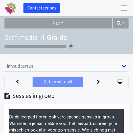
Contacteer ons
Nav
Grafimedia III-Gra-da
0 %
Inhoud cursus
Zet op voltooid
Sessies in groep
Bij dit leerpad horen ook verdiepende sessies in groep.
Wanneer je je aanmeldde voor het leerpad, schreef je je
misschien ook al in voor zo'n sessie. Wie zich nog niet