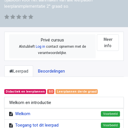
leerplanimplementatie 2° graad so.
Meer
Privé cursus
info
Alstublieft
Log in
contact opnemen met de
verantwoordelijke.
Leerpad
Beoordelingen
Didactiek en leerplannen
SO
Leerplannen derde graad
Welkom en introductie
Welkom
Voorbeeld
Toegang tot dit leerpad
Voorbeeld