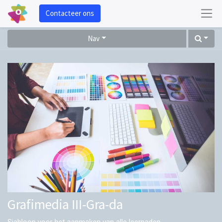
Contacteer ons
Nav
Grafimedia III-Gra-da
Sjabloon voor het aanmaken van alle leerpaden