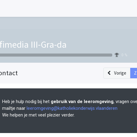
fimedia III-Gra-da
0 %
ontact
Vorige
Z
Heb je hulp nodig bij het
gebruik van de leeromgeving
, vragen ov
mailtje naar
leeromgeving@katholiekonderwijs.vlaanderen
We helpen je met veel plezier verder.