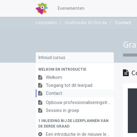
Evenementen
Leerpaden
Grafimedia III-Gra-da
Contact
Gra
Inhoud cursus
WELKOM EN INTRODUCTIE
C
Welkom
Toegang tot dit leerpad
Contact
Opbouw professionaliseringstraject
Sessies in groep
1 INLEIDING BIJ DE LEERPLANNEN VAN
DE DERDE GRAAD
Een introductie in de nieuwe leerplannen van de derde graad