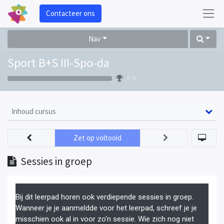
Contacteer ons
Nav
Sport B+S III-Spo-da
0 %
Inhoud cursus
Zet op voltooid
Sessies in groep
Bij dit leerpad horen ook verdiepende sessies in groep.
Wanneer je je aanmeldde voor het leerpad, schreef je je
misschien ook al in voor zo'n sessie. Wie zich nog niet