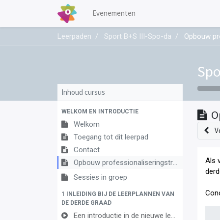
Evenementen
Leerpaden
Sport B+S III-Spo-da
Opbouw pro
Spo
Inhoud cursus
WELKOM EN INTRODUCTIE
O
Welkom
V
Toegang tot dit leerpad
Contact
Als 
Opbouw professionaliseringstraject
derd
Sessies in groep
Conc
1 INLEIDING BIJ DE LEERPLANNEN VAN
DE DERDE GRAAD
Een introductie in de nieuwe leerplannen van de derde graad