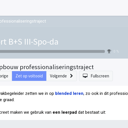
fessionaliseringstraject
rt B+S III-Spo-da
0 %
pbouw professionaliseringstraject
orige
Zet op voltooid
Volgende
Fullscreen
vakbegeleider zetten we in op
blended leren
, zo ook in dit professi
e graad
.
reet maken we gebruik van
een leerpad
dat bestaat uit: