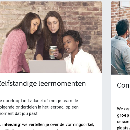
Zelfstandige leermomenten
Con
e doorloopt individueel of met je team de
olgende onderdelen in het leerpad, op een
We org
oment dat jou past:
groep
sessie
. inleiding
: we vertellen je over de vormingscirkel,
plaats