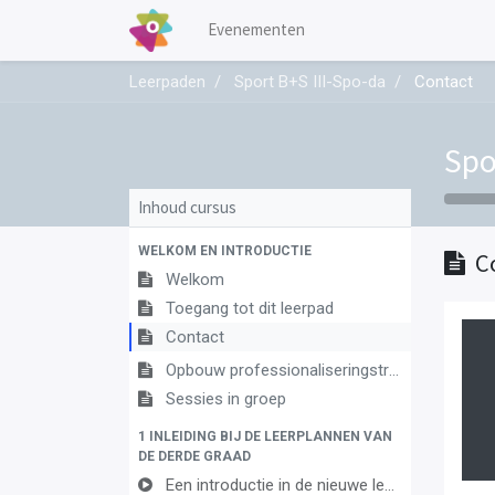
Evenementen
Leerpaden
Sport B+S III-Spo-da
Contact
Spo
Inhoud cursus
WELKOM EN INTRODUCTIE
C
Welkom
Toegang tot dit leerpad
Contact
Opbouw professionaliseringstraject
Sessies in groep
1 INLEIDING BIJ DE LEERPLANNEN VAN
DE DERDE GRAAD
Een introductie in de nieuwe leerplannen van de derde graad