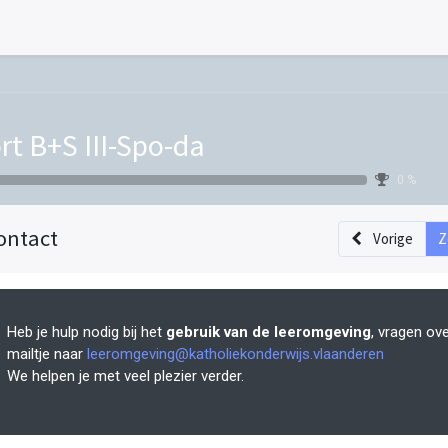
rt B+S III-Spo-da
0 %
ontact
Vorige
Z
Heb je hulp nodig bij het
gebruik van de leeromgeving
, vragen ov
mailtje naar
leeromgeving@katholiekonderwijs.vlaanderen
We helpen je met veel plezier verder.