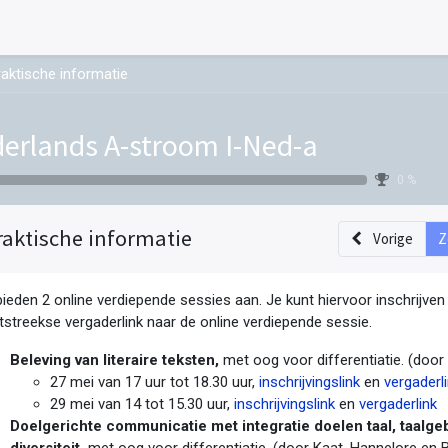
raktische informatie
erlands A-stroom I-Ned-a
0 %
raktische informatie
Vorige
Z
ieden 2 online verdiepende sessies aan. Je kunt hiervoor inschrijven vi
tstreekse vergaderlink naar de online verdiepende sessie.
Beleving van literaire teksten,
met oog voor differentiatie. (door
27 mei van 17 uur tot 18.30 uur,
inschrijvingslink
en
vergaderl
29 mei van 14 tot 15.30 uur,
inschrijvingslink
en
vergaderlink
Doelgerichte communicatie met integratie doelen taal, taalgebr
diversiteit,
met oog voor differentiatie. (door Kaat, Hannelore en 