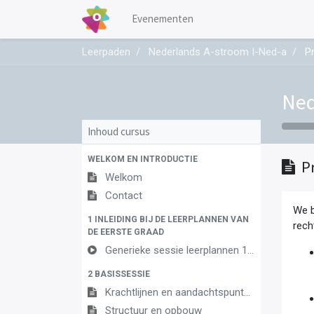
Evenementen
Leerpaden
Nederlands A-stroom I-Ned-a
P
Ned
Inhoud cursus
WELKOM EN INTRODUCTIE
P
Welkom
Contact
We b
1 INLEIDING BIJ DE LEERPLANNEN VAN
rech
DE EERSTE GRAAD
Generieke sessie leerplannen 1ste graad
2 BASISSESSIE
Krachtlijnen en aandachtspunten
Structuur en opbouw