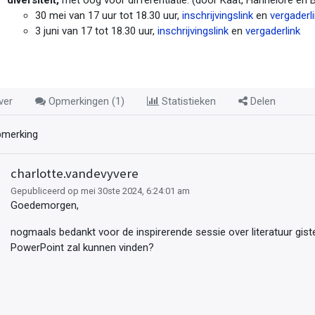
30 mei van 17 uur tot 18.30 uur,
inschrijvingslink
en
vergaderl
3 juni van 17 tot 18.30 uur,
inschrijvingslink
en
vergaderlink
ver
Opmerkingen (
1
)
Statistieken
Delen
merking
charlotte.vandevyvere
Gepubliceerd op mei 30ste 2024, 6:24:01 am
Goedemorgen,
nogmaals bedankt voor de inspirerende sessie over literatuur gister
PowerPoint zal kunnen vinden?