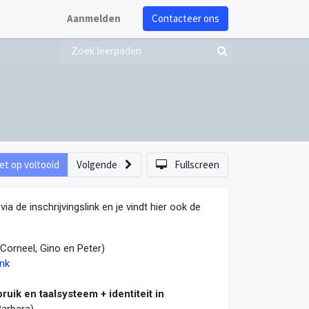
Aanmelden
Contacteer ons
et op voltooid
Volgende
Fullscreen
a de inschrijvingslink en je vindt hier ook de
 Corneel, Gino en Peter)
ink
uik en taalsysteem + identiteit in
Barbara)