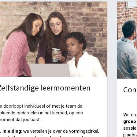
Zelfstandige leermomenten
Con
e doorloopt individueel of met je team de
olgende onderdelen in het leerpad, op een
We org
oment dat jou past:
groep
sessie
. inleiding
: we vertellen je over de vormingscirkel,
plaats