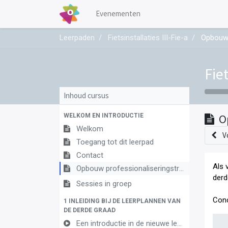
Evenementen
Leerpaden
Fietsinstallaties III-Fie-a
Opbouw 
Fiet
Inhoud cursus
WELKOM EN INTRODUCTIE
O
Welkom
V
Toegang tot dit leerpad
Contact
Als 
Opbouw professionaliseringstraject
derd
Sessies in groep
Conc
1 INLEIDING BIJ DE LEERPLANNEN VAN
DE DERDE GRAAD
Een introductie in de nieuwe leerplannen van de derde graad