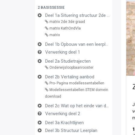
2 BASISSESSIE
Deel 1a Situering structuur 2de en 3de graad
matrix 2de 3de graad
matrix KathOndVla
matrix
Deel 1b Opbouw van een leerplan vormingsconcept
Verwerking deel 1
Deel 2a Studietrajecten
Onderwijsloopbaanrooster
Deel 2b Vertaling aanbod
Pro- Pagina modellessentabellen
Modellessentabellen STEM domein
download
J
Deel 2c Wat op het einde van de graad
v
Verwerking deel 2
m
Deel 3a Krachtlijnen
1
Deel 3b Structuur Leerplan