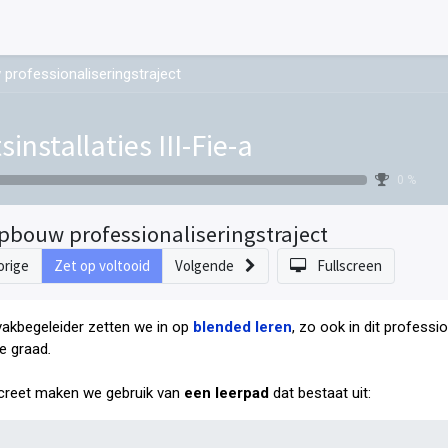
professionaliseringstraject
sinstallaties III-Fie-a
0 %
pbouw professionaliseringstraject
orige
Zet op voltooid
Volgende
Fullscreen
vakbegeleider zetten we in op
blended leren
, zo ook in dit professi
e graad
.
reet maken we gebruik van
een leerpad
dat bestaat uit: