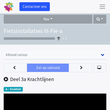
Contacteer ons
Nav
Fietsinstallaties III-Fie-a
0 %
Inhoud cursus
Zet op voltooid
Deel 3a Krachtlijnen
A - finaliteit