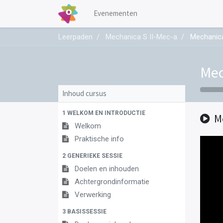
Evenementen
Leerpaden
Mechanica S II-Mec-a
Mechanica
Mec
Inhoud cursus
1 WELKOM EN INTRODUCTIE
M
Welkom
Praktische info
2 GENERIEKE SESSIE
Doelen en inhouden
Achtergrondinformatie
Verwerking
3 BASISSESSIE