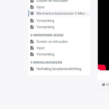
Doelen en inhouden
Input
Mechanica basissessie II-Mec-a
Verwerking
Verwerking
4 VERDIEPENDE SESSIE
Doelen en inhouden
Input
Verwerking
5 HERHALINGSSESSIE
Herhaling leerplantoelichting
O