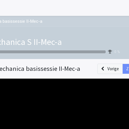
 basissessie II-Mec-a
hanica S II-Mec-a
0 %
echanica basissessie II-Mec-a
Vorige
Z