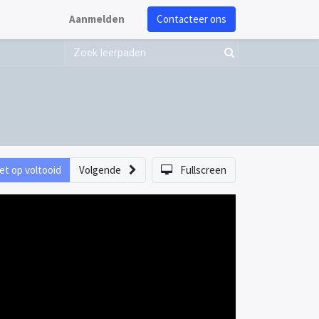
Aanmelden
Contacteer ons
et op voltooid
Volgende
Fullscreen