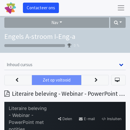
Contacteer ons
Nav
Engels A-stroom I-Eng-a
0 %
Inhoud cursus
Zet op voltooid
Literaire beleving - Webinar - PowerPoint met notities