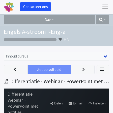
Contacteer ons
Nav
Engels A-stroom I-Eng-a
0 %
Inhoud cursus
Zet op voltooid
Differentiatie - Webinar - PowerPoint met notities