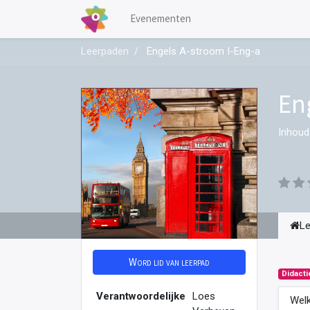
Evenementen
Leerpaden
Engels A-stroom I-Eng-a
En
Inhoud
L
Word lid van leerpad
Didacti
Verantwoordelijke
Loes
Welk