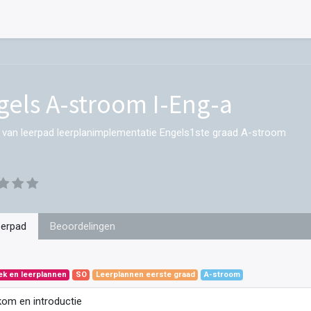
gels A-stroom I-Eng-a
 van leerpad leerplanimplementatie Engels1ste graad A-stroom
eerpad
Beoordelingen
ek en leerplannen
SO
Leerplannen eerste graad
A-stroom
om en introductie