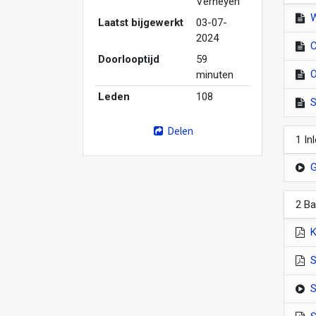
Verheyen
Laatst bijgewerkt
03-07-
2024
C
Doorlooptijd
59
O
minuten
Leden
108
S
Delen
1 In
G
2 Ba
K
S
S